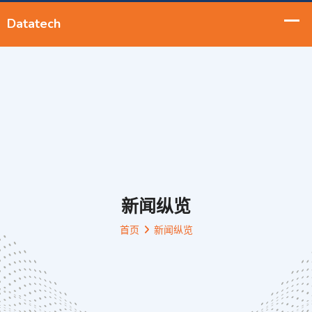
新闻纵览
首页
新闻纵览