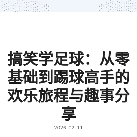
搞笑学足球：从零
基础到踢球高手的
欢乐旅程与趣事分
享
2026-02-11